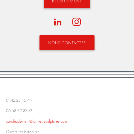
RECRUTEMENT
NOUS CONTACTER
01.42.23.45.44
06.68.39.87.62
carole.clement@formes-sculptures.com
Ouvertures bureaux :