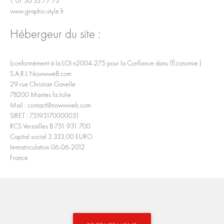
T. 01 30 33 77 73
www.graphic-style.fr
Hébergeur du site :
(conformément à la LOI n2004-275 pour la Confiance dans l'Économie )
S.A.R.L NowwweB.com
29 rue Christian Gavelle
78200 Mantes la Jolie
Mail : contact@nowwweb.com
SIRET : 75193170000031
RCS Versailles B 751 931 700
Capital social 3.333,00 EURO
Immatriculation 06-06-2012
France